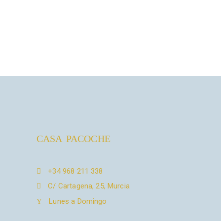
CASA PACOCHE
+34 968 211 338
C/ Cartagena, 25, Murcia
Lunes a Domingo