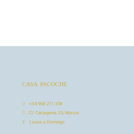
CASA PACOCHE
+34 968 211 338
C/ Cartagena, 25, Murcia
Lunes a Domingo