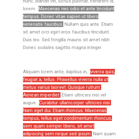
nunc, blandit vel, luctus pulvinar, hendrerit id,
lorem.
Maecenas nec odio et ante tincidunt
tempus. Donec vitae sapien ut libero
venenatis faucibus.
Nullam quis ante. Etiam
sit amet orci eget eros faucibus tincidunt.
Duis leo. Sed fringilla mauris sit amet nibh.
Donec sodales sagittis magna integer.
Aliquam lorem ante, dapibus in,
viverra quis,
feugiat a, tellus. Phasellus viverra nulla ut
metus varius laoreet. Quisque rutrum.
Aenean imperdiet.
Etiam ultricies nisi vel
augue.
Curabitur ullamcorper ultricies nisi.
Nam eget dui. Etiam rhoncus. Maecenas
tempus, tellus eget condimentum rhoncus,
sem quam semper libero, sit amet
adipiscing sem neque sed ipsum.
Nam quam