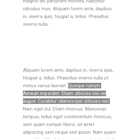
magnis dis parturient montes, nascetur
ridiculus mus. Aliquam lorem ante, dapibus
in, viverra quis, feugiat a, tellus. Phasellus
viverra nulla.
Aliquam lorem ante, dapibus in, viverra quis,
feugiat a, tellus. Phasellus viverra nulla ut
metus varius laoreet.
Quisque rutrum.
Aenean imperdiet. Etiam ultricies nisi vel
augue. Curabitur ullamcorper ultricies nisi.
Nam eget dui. Etiam rhoncus. Maecenas
tempus, tellus eget condimentum rhoncus,
sem quam semper libero, sit amet
adipiscing sem neque sed ipsum. Nam quam